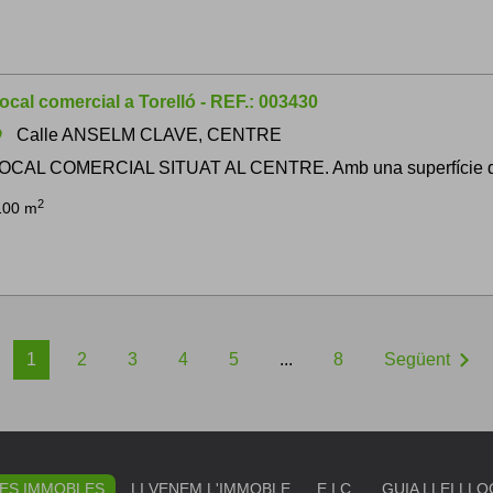
ocal comercial a Torelló - REF.: 003430
Calle ANSELM CLAVE, CENTRE
om
OCAL COMERCIAL SITUAT AL CENTRE. Amb una superfície d´ un
2
100 m
chevron_right
1
2
3
4
5
...
8
Següent
ES IMMOBLES
LI VENEM L'IMMOBLE
E.I.C.
GUIA LLEI LL