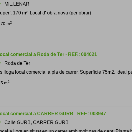
MIL.LENARI
om
uperf. 170 m². Local d' obra nova (per obrar)
2
170 m
ocal comercial a Roda de Ter - REF.: 004021
Roda de Ter
om
s lloga local comercial a pla de carrer. Superfície 75m2. Ideal per
2
75 m
ocal comercial a CARRER GURB - REF.: 003947
Calle GURB, CARRER GURB
om
ocal a lloguer, situat en un carrer amb molt pas de gent. Planta b