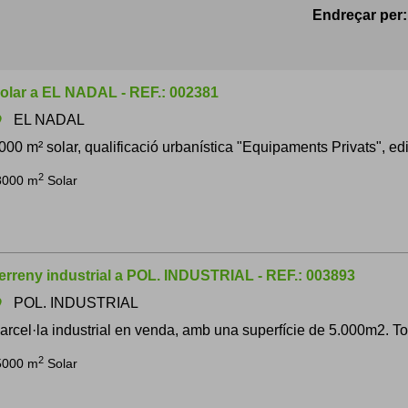
Endreçar per:
olar a EL NADAL - REF.: 002381
EL NADAL
om
000 m² solar, qualificació urbanística "Equipaments Privats", edifi
2
8000 m
Solar
erreny industrial a POL. INDUSTRIAL - REF.: 003893
POL. INDUSTRIAL
om
arcel·la industrial en venda, amb una superfície de 5.000m2. To
2
5000 m
Solar