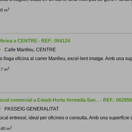
2
80 m
ficina a CENTRE - REF.: 004124
Calle Manlleu, CENTRE
om
s lloga oficina al carrer Manlleu, excel·lent imatge. Amb una supe
2
47 m
ocal comercial a Estadi-Horta Vermella-San... - REF.: 002950
PASSEIG GENERALITAT
om
ocal entresol, ideal per oficines o consulta. Amb una superfície d
2
140 m