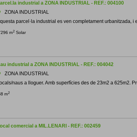
arcel.la industrial a ZONA INDUSTRIAL - REF.: 004100
ZONA INDUSTRIAL
om
questa parcel·la industrial es ven completament urbanitzada, i es
2
7296 m
Solar
au industrial a ZONA INDUSTRIAL - REF.: 004042
ZONA INDUSTRIAL
om
ocals/naus a lloguer. Amb superfícies des de 23m2 a 625m2. P
2
38 m
ocal comercial a MIL.LENARI - REF.: 002459