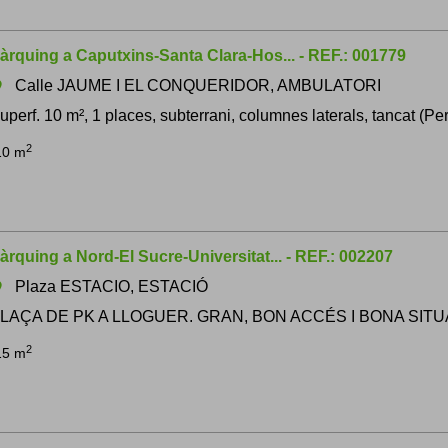
àrquing a Caputxins-Santa Clara-Hos... - REF.: 001779
Calle JAUME I EL CONQUERIDOR, AMBULATORI
om
uperf. 10 m², 1 places, subterrani, columnes laterals, tancat (Per
2
10 m
àrquing a Nord-El Sucre-Universitat... - REF.: 002207
Plaza ESTACIO, ESTACIÓ
om
LAÇA DE PK A LLOGUER. GRAN, BON ACCÉS I BONA SITU
2
15 m