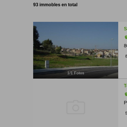
93 immobles en total
S
ro
8
1
/
1
Fotos
T
ro
P