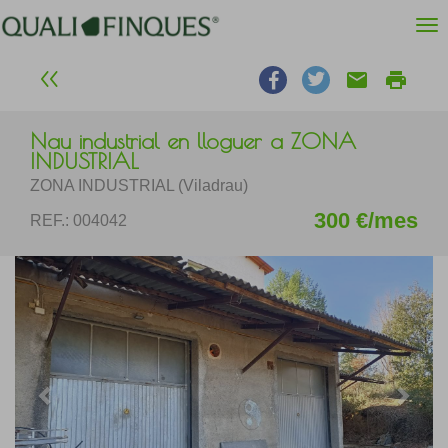
email
print
Nau industrial en lloguer a ZONA
INDUSTRIAL
ZONA INDUSTRIAL (Viladrau)
300 €/mes
REF.: 004042