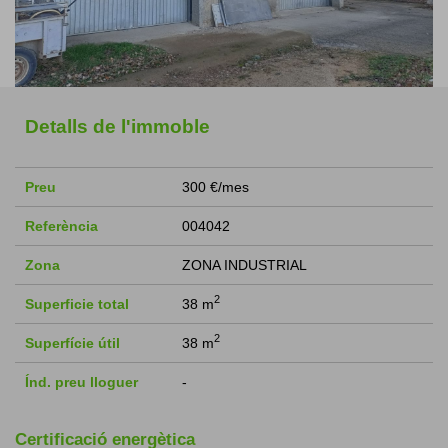
Detalls de l'immoble
Preu
300 €/mes
Referència
004042
Zona
ZONA INDUSTRIAL
2
Superficie total
38 m
2
Superfície útil
38 m
Índ. preu lloguer
-
Certificació energètica