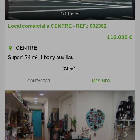
1
/
1
Fotos
Local comercial a CENTRE - REF.: 002382
110.000 €
CENTRE
room
Superf. 74 m², 1 bany auxiliar.
2
74 m
CONTACTAR
MÉS INFO
Previous
Next