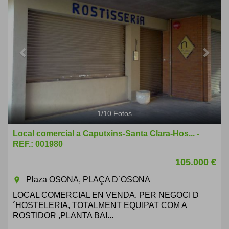
1
/
10
Fotos
Local comercial a Caputxins-Santa Clara-Hos... -
REF.: 001980
105.000 €
Plaza OSONA, PLAÇA D´OSONA
room
LOCAL COMERCIAL EN VENDA. PER NEGOCI D
´HOSTELERIA, TOTALMENT EQUIPAT COM A
ROSTIDOR ,PLANTA BAI...