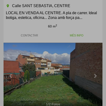
Calle SANT SEBASTIA, CENTRE
room
LOCAL EN VENDA AL CENTRE. A pla de carrer. Ideal
botiga, estetica, oficina... Zona amb força pa...
2
60 m
CONTACTAR
MÉS INFO
Previous
Next
1
/
2
Fotos