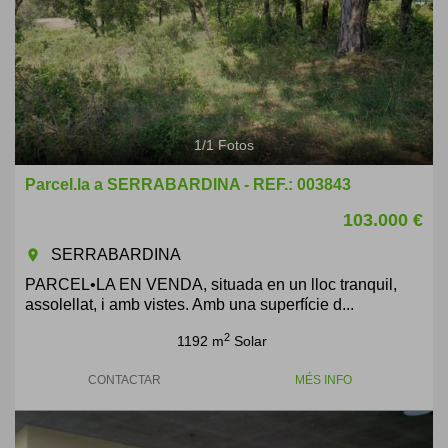
1
/
1
Fotos
Parcel.la a SERRABARDINA - REF.: 003843
103.000 €
SERRABARDINA
room
PARCEL•LA EN VENDA, situada en un lloc tranquil,
assolellat, i amb vistes. Amb una superfície d...
2
1192 m
Solar
CONTACTAR
MÉS INFO
Previous
Next