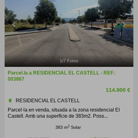
1
/
7
Fotos
Parcel.la a RESIDENCIAL EL CASTELL - REF.:
003867
114.900 €
RESIDENCIAL EL CASTELL
room
Parcel·la en venda, situada a la zona residencial El
Castell. Amb una superfície de 383m2. Poss...
2
383 m
Solar