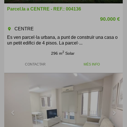
Parcel.la a CENTRE - REF.: 004136
90.000 €
CENTRE
room
Es ven parcel·la urbana, a punt de construïr una casa o
un petit edifici de 4 pisos. La parcel·...
2
296 m
Solar
CONTACTAR
MÉS INFO
Previous
Next