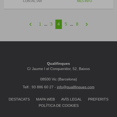
CONTACTAR
MÉS INFO
chevron_left
chevron_right
1
...
3
4
5
...
8
Qualifinques
C/ Jaume I el Conqueridor, 52, Baixos
08500 Vic (Barcelona)
Telf.: 93 886 60 27 -
info@qualifinques.com
DESTACATS
MAPA WEB
AVÍS LEGAL
PREFERITS
POLÍTICA DE COOKIES