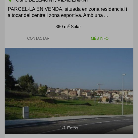
room
PARCEL·LA EN VENDA, situada en zona residencial i
a tocar del centre i zona esportiva. Amb una ...
2
380 m
Solar
CONTACTAR
MÉS INFO
1
/
1
Fotos