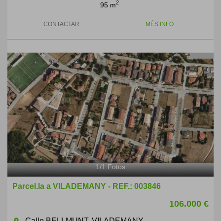
2
95 m
CONTACTAR
MÉS INFO
1
/
1
Fotos
Parcel.la a VILADEMANY - REF.: 003846
106.000 €
Calle BELLMUNT, VILADEMANY