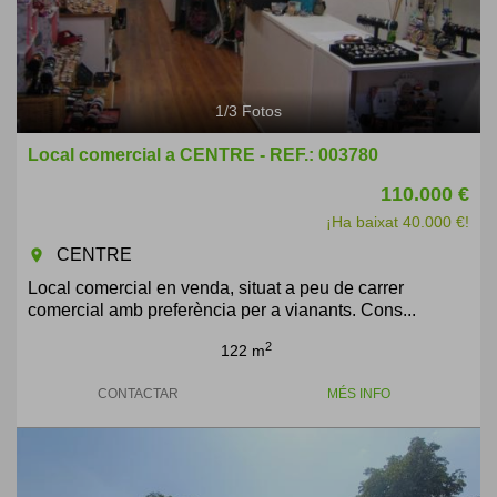
1
/
3
Fotos
Local comercial a CENTRE - REF.: 003780
110.000 €
¡Ha baixat 40.000 €!
CENTRE
room
Local comercial en venda, situat a peu de carrer
comercial amb preferència per a vianants. Cons...
2
122 m
CONTACTAR
MÉS INFO
Previous
Next