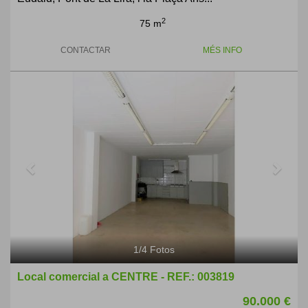
2
75 m
CONTACTAR
MÉS INFO
Previous
Next
1
/
4
Fotos
Local comercial a CENTRE - REF.: 003819
90.000 €