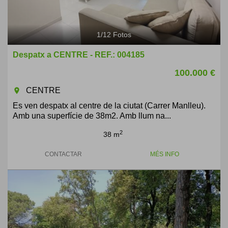
1
/
12
Fotos
Despatx a CENTRE - REF.: 004185
100.000 €
CENTRE
room
Es ven despatx al centre de la ciutat (Carrer Manlleu).
Amb una superfície de 38m2. Amb llum na...
2
38 m
CONTACTAR
MÉS INFO