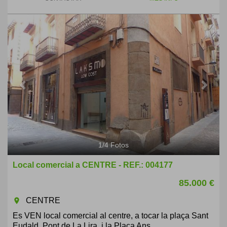
Previous
Next
1
/
4
Fotos
Local comercial a CENTRE - REF.: 004177
85.000 €
CENTRE
room
Es VEN local comercial al centre, a tocar la plaça Sant
Eudald, Pont de La Lira, i la Plaça Ans...