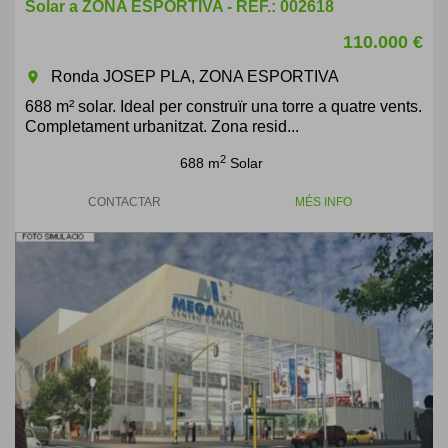
Solar a ZONA ESPORTIVA - REF.: 002618
110.000 €
Ronda JOSEP PLA, ZONA ESPORTIVA
room
688 m² solar. Ideal per construïr una torre a quatre vents.
Completament urbanitzat. Zona resid...
2
688 m
Solar
CONTACTAR
MÉS INFO