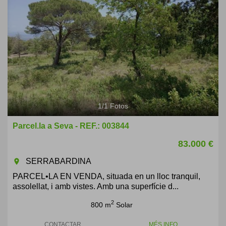
1
/
1
Fotos
Parcel.la a Seva - REF.: 003844
83.000 €
SERRABARDINA
room
PARCEL•LA EN VENDA, situada en un lloc tranquil,
assolellat, i amb vistes. Amb una superfície d...
2
800 m
Solar
CONTACTAR
MÉS INFO