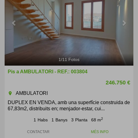
1
/
11
Fotos
Pis a AMBULATORI - REF.: 003804
246.750 €
AMBULATORI
room
DUPLEX EN VENDA, amb una superfície construida de
67,83m2, distribuits en; menjador-estar, cui...
2
1
Habs
1
Banys
3
Planta
68 m
CONTACTAR
MÉS INFO