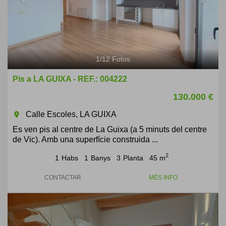
1
/
12
Fotos
Pis a LA GUIXA - REF.: 004222
130.000 €
Calle Escoles, LA GUIXA
room
Es ven pis al centre de La Guixa (a 5 minuts del centre
de Vic). Amb una superfície construida ...
2
1
Habs
1
Banys
3
Planta
45 m
CONTACTAR
MÉS INFO
Previous
Next