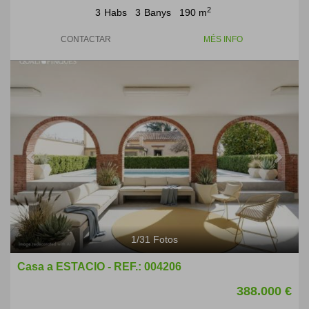
2
3
Habs
3
Banys
190 m
CONTACTAR
MÉS INFO
Previous
Next
1
/
31
Fotos
Casa a ESTACIO - REF.: 004206
388.000 €