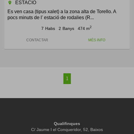
ESTACIO
room
Es ven casa (tipus xalet) a la zona alta de Torello. A
pocs minuts de l' estació de rodalies (R...
2
7
Habs
2
Banys
474 m
CONTACTAR
MÉS INFO
1
Qualifinques
C/ Jaume I el Conqueridor, 52, Baixos