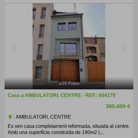
Previous
Next
1
/
25
Fotos
Casa a AMBULATORI, CENTRE - REF.: 004179
385.000 €
AMBULATORI, CENTRE
room
Es ven casa completament reformada, situada al centre.
Amb una superfície construïda de 190m2 (...