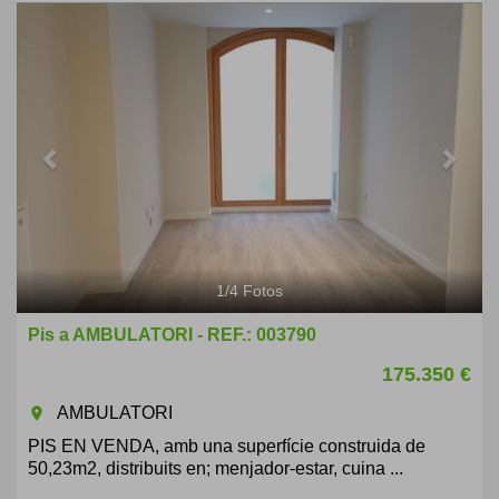
Previous
Next
1
/
4
Fotos
Pis a AMBULATORI - REF.: 003790
175.350 €
AMBULATORI
room
PIS EN VENDA, amb una superfície construida de
50,23m2, distribuits en; menjador-estar, cuina ...