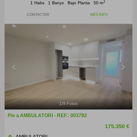
2
1
Habs
1
Banys
Bajo
Planta
50 m
CONTACTAR
MÉS INFO
Previous
Next
1
/
9
Fotos
Pis a AMBULATORI - REF.: 003792
175.350 €
AMBULATORI
room