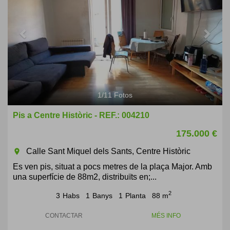
1
/
11
Fotos
Pis a Centre Històric - REF.: 004210
175.000 €
Calle Sant Miquel dels Sants, Centre Històric
room
Es ven pis, situat a pocs metres de la plaça Major. Amb
una superfície de 88m2, distribuïts en;...
2
3
Habs
1
Banys
1
Planta
88 m
CONTACTAR
MÉS INFO