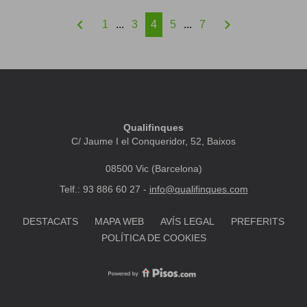
chevron_left
chevron_right
1
...
3
4
5
...
7
Qualifinques
C/ Jaume I el Conqueridor, 52, Baixos
08500 Vic (Barcelona)
Telf.: 93 886 60 27 -
info@qualifinques.com
DESTACATS
MAPA WEB
AVÍS LEGAL
PREFERITS
POLÍTICA DE COOKIES