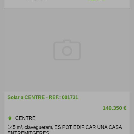
Solar a CENTRE - REF.: 001731
149.350 €
CENTRE
room
145 m², clavegueram, ES POT EDIFICAR UNA CASA
ENTREMITGERES.