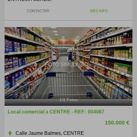
CONTACTAR
MÉS INFO
1
/
1
Fotos
Local comercial a CENTRE - REF.: 004087
150.000 €
Calle Jaume Balmes, CENTRE
room