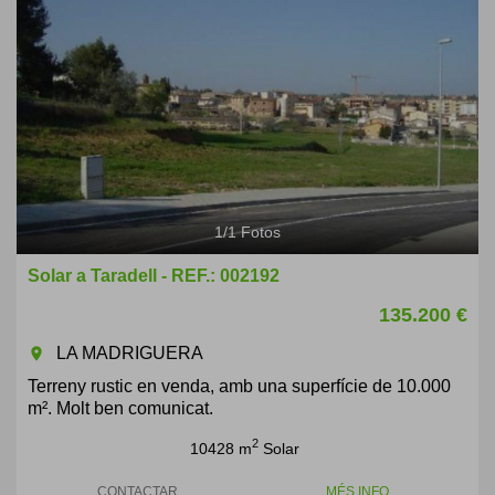
1
/
1
Fotos
Solar a Taradell - REF.: 002192
135.200 €
LA MADRIGUERA
room
Terreny rustic en venda, amb una superfície de 10.000
m². Molt ben comunicat.
2
10428 m
Solar
CONTACTAR
MÉS INFO