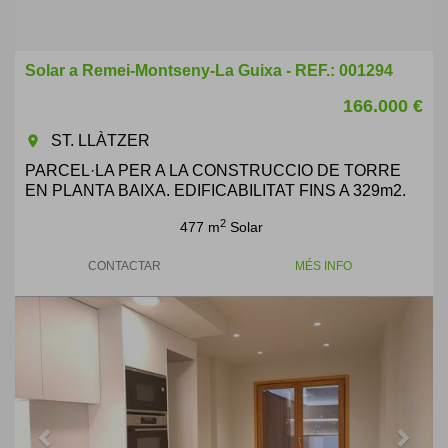
Solar a Remei-Montseny-La Guixa - REF.: 001294
166.000 €
ST. LLÀTZER
room
PARCEL·LA PER A LA CONSTRUCCIO DE TORRE
EN PLANTA BAIXA. EDIFICABILITAT FINS A 329m2.
2
477 m
Solar
CONTACTAR
MÉS INFO
Previous
Next