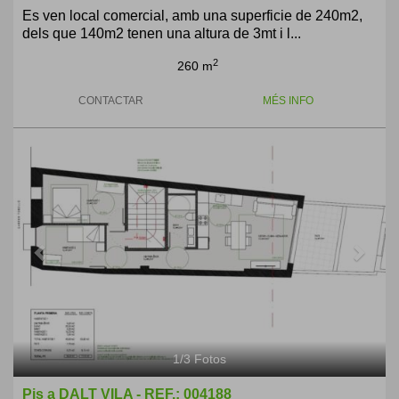
Es ven local comercial, amb una superficie de 240m2,
dels que 140m2 tenen una altura de 3mt i l...
2
260 m
CONTACTAR
MÉS INFO
Previous
Next
1
/
3
Fotos
Pis a DALT VILA - REF.: 004188