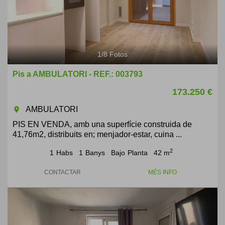
1
/
8
Fotos
Pis a AMBULATORI - REF.: 003793
173.250 €
AMBULATORI
room
PIS EN VENDA, amb una superfície construida de
41,76m2, distribuits en; menjador-estar, cuina ...
2
1
Habs
1
Banys
Bajo
Planta
42 m
CONTACTAR
MÉS INFO
Previous
Next