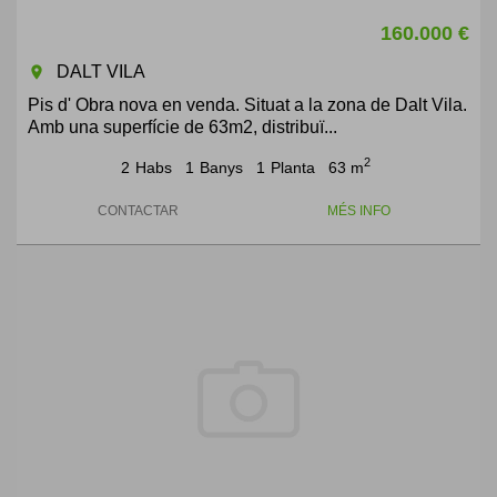
160.000 €
DALT VILA
room
Pis d' Obra nova en venda. Situat a la zona de Dalt Vila.
Amb una superfície de 63m2, distribuï...
2
2
Habs
1
Banys
1
Planta
63 m
CONTACTAR
MÉS INFO