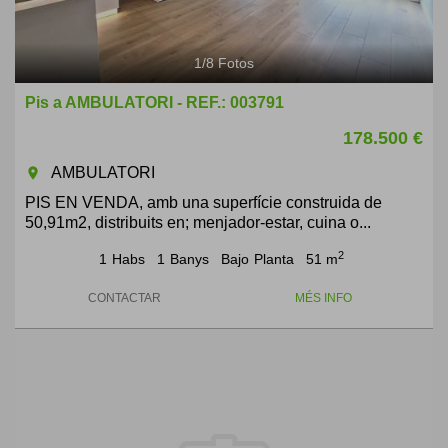
1
/
8
Fotos
Pis a AMBULATORI - REF.: 003791
178.500 €
AMBULATORI
room
PIS EN VENDA, amb una superfície construida de
50,91m2, distribuits en; menjador-estar, cuina o...
2
1
Habs
1
Banys
Bajo
Planta
51 m
CONTACTAR
MÉS INFO