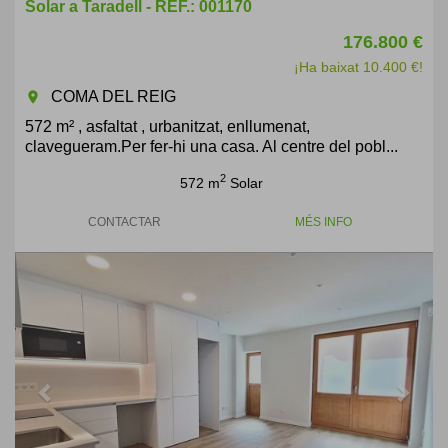
Solar a Taradell - REF.: 001170
176.800 €
¡Ha baixat 10.400 €!
COMA DEL REIG
room
572 m² , asfaltat , urbanitzat, enllumenat,
clavegueram.Per fer-hi una casa. Al centre del pobl...
2
572 m
Solar
CONTACTAR
MÉS INFO
Previous
Next