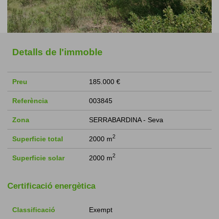
Detalls de l'immoble
Preu
185.000 €
Referència
003845
Zona
SERRABARDINA - Seva
2
Superficie total
2000 m
2
Superficie solar
2000 m
Certificació energètica
Classificació
Exempt