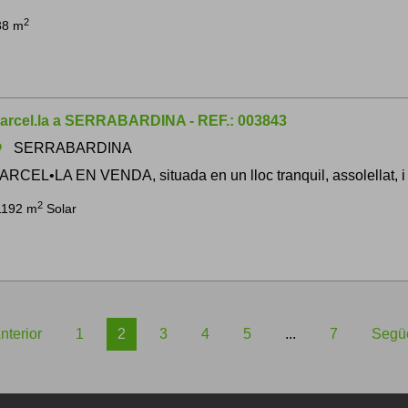
2
38 m
arcel.la a SERRABARDINA - REF.: 003843
SERRABARDINA
om
ARCEL•LA EN VENDA, situada en un lloc tranquil, assolellat, i 
2
1192 m
Solar
nterior
1
2
3
4
5
...
7
Segü