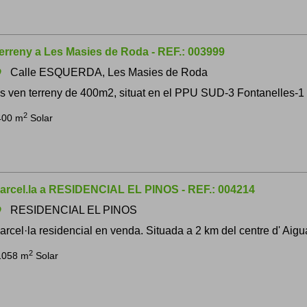
erreny a Les Masies de Roda - REF.: 003999
Calle ESQUERDA, Les Masies de Roda
om
s ven terreny de 400m2, situat en el PPU SUD-3 Fontanelles-1 (Se
2
400 m
Solar
arcel.la a RESIDENCIAL EL PINOS - REF.: 004214
RESIDENCIAL EL PINOS
om
arcel·la residencial en venda. Situada a 2 km del centre d' Aigua
2
1058 m
Solar