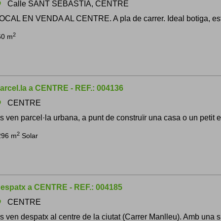
Calle SANT SEBASTIA, CENTRE
om
OCAL EN VENDA AL CENTRE. A pla de carrer. Ideal botiga, esteti
2
60 m
arcel.la a CENTRE - REF.: 004136
CENTRE
om
s ven parcel·la urbana, a punt de construïr una casa o un petit edi
2
296 m
Solar
espatx a CENTRE - REF.: 004185
CENTRE
om
s ven despatx al centre de la ciutat (Carrer Manlleu). Amb una 