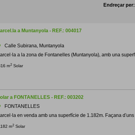
Endreçar per:
arcel.la a Muntanyola - REF.: 004017
Calle Subirana, Muntanyola
om
arcel·la a la zona de Fontanelles (Muntanyola), amb una superfíc
2
816 m
Solar
olar a FONTANELLES - REF.: 003202
FONTANELLES
om
arcel·la en venda amb una superfície de 1.182m. Façana d'uns 3
2
1182 m
Solar