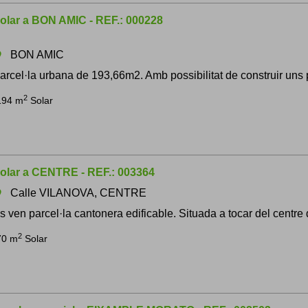
olar a BON AMIC - REF.: 000228
BON AMIC
om
arcel·la urbana de 193,66m2. Amb possibilitat de construir uns 
2
194 m
Solar
olar a CENTRE - REF.: 003364
Calle VILANOVA, CENTRE
om
s ven parcel·la cantonera edificable. Situada a tocar del centre
2
70 m
Solar