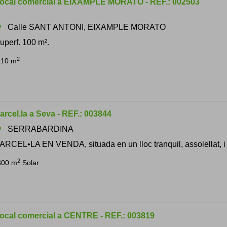
ocal comercial a EIXAMPLE MORATO - REF.: 002503
Calle SANT ANTONI, EIXAMPLE MORATO
om
uperf. 100 m².
2
110 m
arcel.la a Seva - REF.: 003844
SERRABARDINA
om
ARCEL•LA EN VENDA, situada en un lloc tranquil, assolellat, i 
2
800 m
Solar
ocal comercial a CENTRE - REF.: 003819