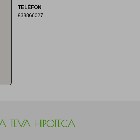
TELÈFON
938866027
LA TEVA HIPOTECA