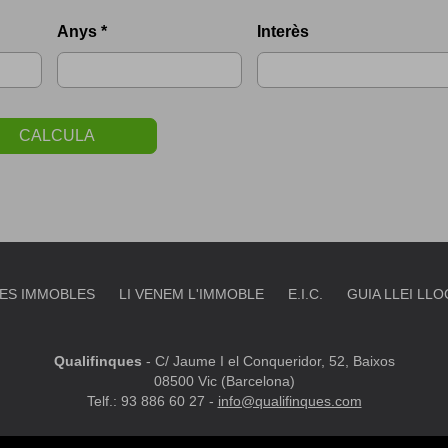
Anys *
Interès
CALCULA
ES IMMOBLES
LI VENEM L'IMMOBLE
E.I.C.
GUIA LLEI LL
Qualifinques
-
C/ Jaume I el Conqueridor, 52, Baixos
08500 Vic (Barcelona)
Telf.: 93 886 60 27 -
info@qualifinques.com
ATS
MAPA WEB
AVÍS LEGAL
PREFERITS
POLÍTICA DE 