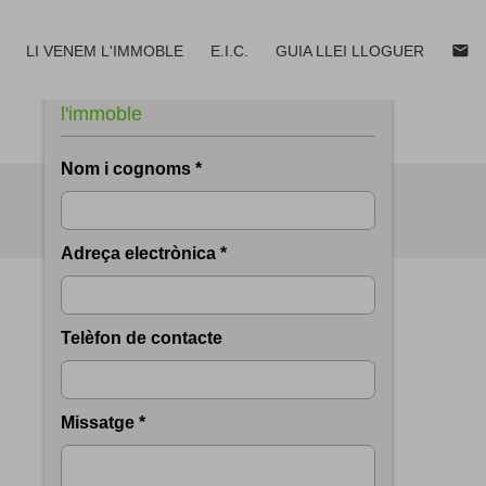
email
LI VENEM L'IMMOBLE
E.I.C.
GUIA LLEI LLOGUER
Sol.licita més informació de
l'immoble
email
print
Nom i cognoms *
Adreça electrònica *
Telèfon de contacte
Missatge *