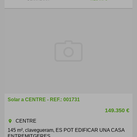
Solar a CENTRE - REF.: 001731
149.350 €
CENTRE
room
145 m², clavegueram, ES POT EDIFICAR UNA CASA
ENTREMITGERES.