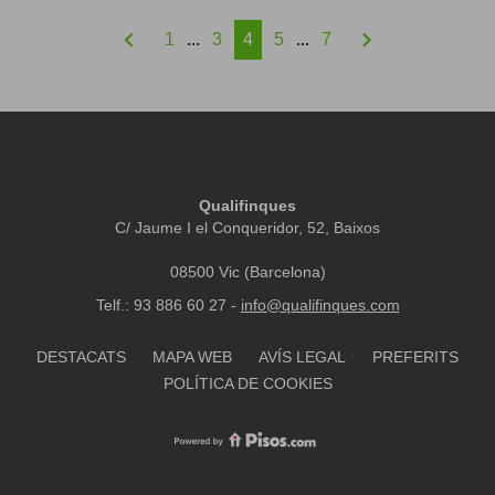
chevron_left
chevron_right
1
...
3
4
5
...
7
Qualifinques
C/ Jaume I el Conqueridor, 52, Baixos
08500 Vic (Barcelona)
Telf.: 93 886 60 27 -
info@qualifinques.com
DESTACATS
MAPA WEB
AVÍS LEGAL
PREFERITS
POLÍTICA DE COOKIES