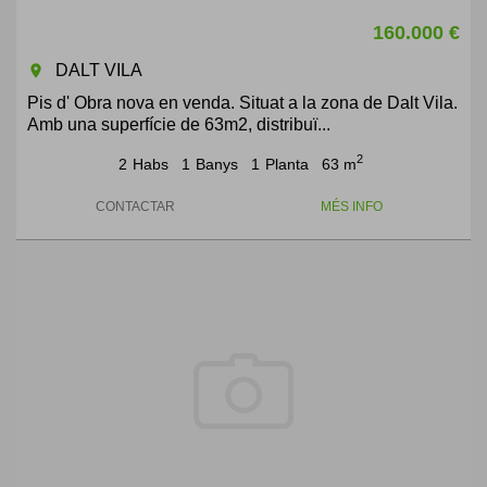
160.000 €
DALT VILA
room
Pis d' Obra nova en venda. Situat a la zona de Dalt Vila.
Amb una superfície de 63m2, distribuï...
2
2
Habs
1
Banys
1
Planta
63 m
CONTACTAR
MÉS INFO