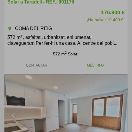
Solar a Taradell - REF.: 001170
176.800 €
¡Ha baixat 10.400 €!
COMA DEL REIG
room
572 m² , asfaltat , urbanitzat, enllumenat,
clavegueram.Per fer-hi una casa. Al centre del pobl...
2
572 m
Solar
CONTACTAR
MÉS INFO
Previous
Next