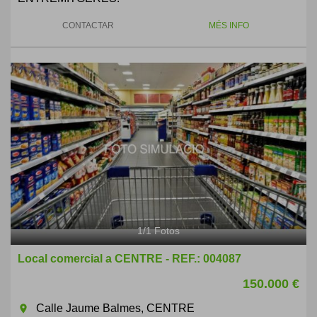
CONTACTAR
MÉS INFO
1
/
1
Fotos
Local comercial a CENTRE - REF.: 004087
150.000 €
Calle Jaume Balmes, CENTRE
room