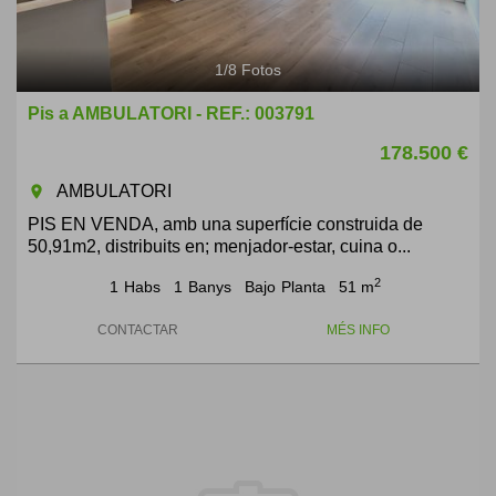
1
/
8
Fotos
Pis a AMBULATORI - REF.: 003791
178.500 €
AMBULATORI
room
PIS EN VENDA, amb una superfície construida de
50,91m2, distribuits en; menjador-estar, cuina o...
2
1
Habs
1
Banys
Bajo
Planta
51 m
CONTACTAR
MÉS INFO