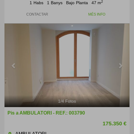
2
1
Habs
1
Banys
Bajo
Planta
47 m
CONTACTAR
MÉS INFO
Previous
Next
1
/
4
Fotos
Pis a AMBULATORI - REF.: 003790
175.350 €
AMBULATORI
room