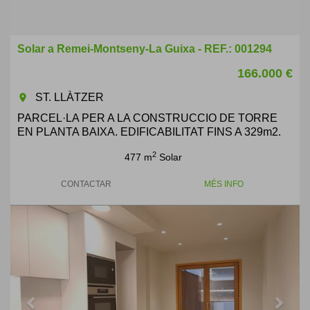
Solar a Remei-Montseny-La Guixa - REF.: 001294
166.000 €
ST. LLÀTZER
room
PARCEL·LA PER A LA CONSTRUCCIO DE TORRE
EN PLANTA BAIXA. EDIFICABILITAT FINS A 329m2.
2
477 m
Solar
CONTACTAR
MÉS INFO
Previous
Next