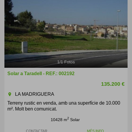
1
/
1
Fotos
Solar a Taradell - REF.: 002192
135.200 €
LA MADRIGUERA
room
Terreny rustic en venda, amb una superfície de 10.000
m². Molt ben comunicat.
2
10428 m
Solar
CONTACTAR
MÉS INFO