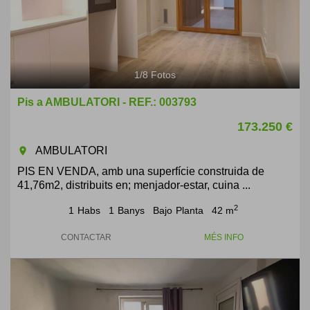
1
/
8
Fotos
Pis a AMBULATORI - REF.: 003793
173.250 €
AMBULATORI
room
PIS EN VENDA, amb una superfície construida de
41,76m2, distribuits en; menjador-estar, cuina ...
2
1
Habs
1
Banys
Bajo
Planta
42 m
CONTACTAR
MÉS INFO
Previous
Next