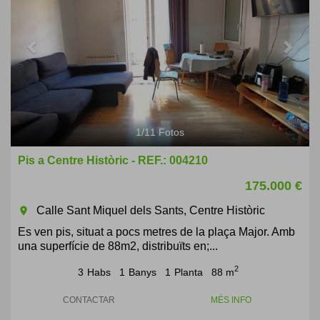
1
/
11
Fotos
Pis a Centre Històric - REF.: 004210
175.000 €
Calle Sant Miquel dels Sants, Centre Històric
room
Es ven pis, situat a pocs metres de la plaça Major. Amb
una superfície de 88m2, distribuïts en;...
2
3
Habs
1
Banys
1
Planta
88 m
CONTACTAR
MÉS INFO