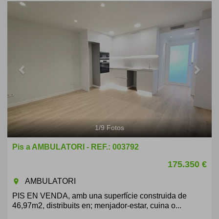
Previous
Next
1
/
9
Fotos
Pis a AMBULATORI - REF.: 003792
175.350 €
AMBULATORI
room
PIS EN VENDA, amb una superfície construida de
46,97m2, distribuits en; menjador-estar, cuina o...