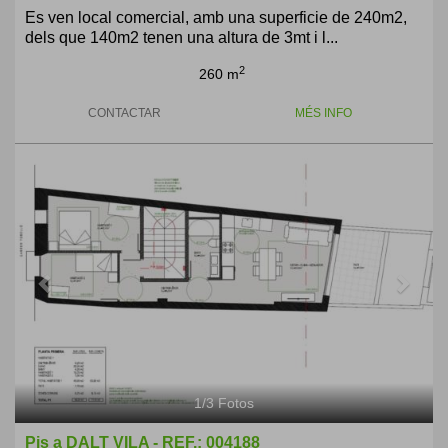
Es ven local comercial, amb una superficie de 240m2,
dels que 140m2 tenen una altura de 3mt i l...
2
260 m
CONTACTAR
MÉS INFO
Previous
Next
1
/
3
Fotos
Pis a DALT VILA - REF.: 004188