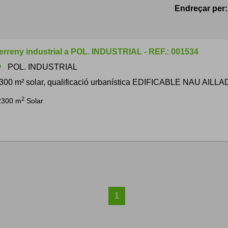
Endreçar per:
erreny industrial a POL. INDUSTRIAL - REF.: 001534
POL. INDUSTRIAL
om
300 m² solar, qualificació urbanística EDIFICABLE NAU AILLADA
2
2300 m
Solar
1