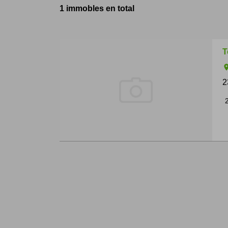
1 immobles en total
T
ro
2