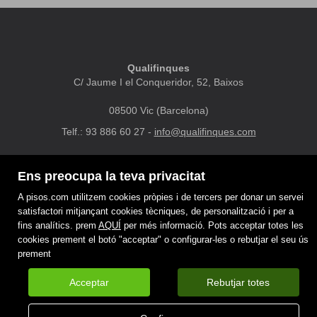
Qualifinques
C/ Jaume I el Conqueridor, 52, Baixos
08500 Vic (Barcelona)
Telf.: 93 886 60 27 -
info@qualifinques.com
DESTACATS
MAPA WEB
AVÍS LEGAL
PREFERITS
Ens preocupa la teva privacitat
POLÍTICA DE COOKIES
A pisos.com utilitzem cookies pròpies i de tercers per donar un servei
satisfactori mitjançant cookies tècniques, de personalització i per a
fins analítics. prem
AQUÍ
per més informació. Pots acceptar totes les
cookies prement el botó "acceptar" o configurar-les o rebutjar el seu ús
prement
Acceptar
Rebutjar totes