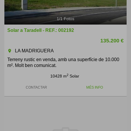
1
/
1
Fotos
Solar a Taradell - REF.: 002192
135.200 €
LA MADRIGUERA
room
Terreny rustic en venda, amb una superfície de 10.000
m². Molt ben comunicat.
2
10428 m
Solar
CONTACTAR
MÉS INFO