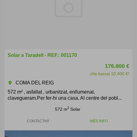
Solar a Taradell - REF.: 001170
176.800 €
¡Ha baixat 10.400 €!
COMA DEL REIG
room
572 m² , asfaltat , urbanitzat, enllumenat,
clavegueram.Per fer-hi una casa. Al centre del pobl...
2
572 m
Solar
CONTACTAR
MÉS INFO