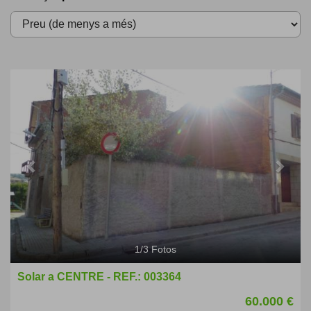
Previous
Next
1
/
3
Fotos
Solar a CENTRE - REF.: 003364
60.000 €