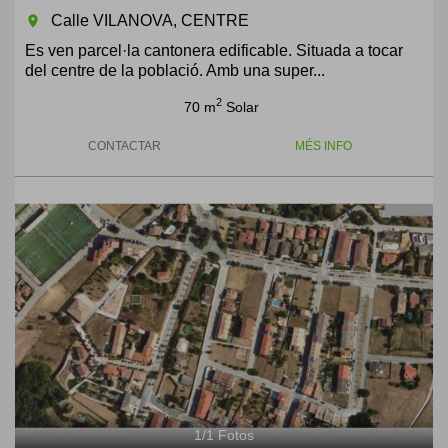
Calle VILANOVA, CENTRE
room
Es ven parcel·la cantonera edificable. Situada a tocar
del centre de la població. Amb una super...
2
70 m
Solar
CONTACTAR
MÉS INFO
1
/
1
Fotos