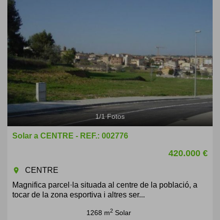
1
/
1
Fotos
Solar a CENTRE - REF.: 002776
420.000 €
CENTRE
room
Magnifica parcel·la situada al centre de la població, a
tocar de la zona esportiva i altres ser...
2
1268 m
Solar