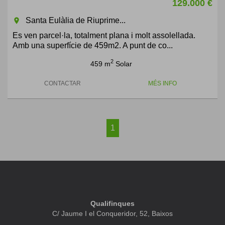
129.000 €
Santa Eulàlia de Riuprime...
room
Es ven parcel·la, totalment plana i molt assolellada.
Amb una superfície de 459m2. A punt de co...
2
459 m
Solar
CONTACTAR
MÉS INFO
1
Qualifinques
C/ Jaume I el Conqueridor, 52, Baixos