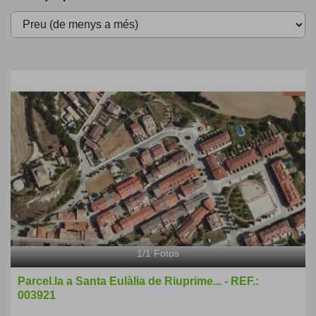
1
/
1
Fotos
Parcel.la a Santa Eulàlia de Riuprime... - REF.:
003921