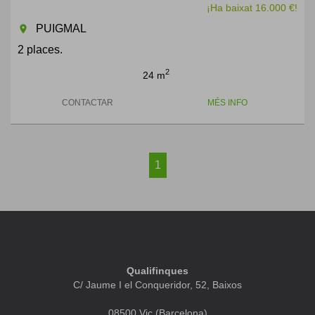
¡Ha baixat 16.000 €!
PUIGMAL
room
2 places.
2
24 m
CONTACTAR
MÉS INFO
1
Qualifinques
C/ Jaume I el Conqueridor, 52, Baixos
08500 Vic (Barcelona)