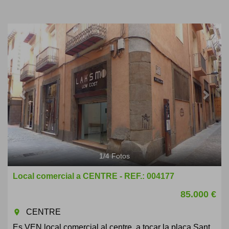
Previous
Next
1
/
4
Fotos
Local comercial a CENTRE - REF.: 004177
85.000 €
CENTRE
room
Es VEN local comercial al centre, a tocar la plaça Sant