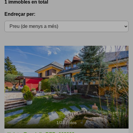
1 immobles en total
Endreçar per:
Previous
Next
1
/
39
Fotos