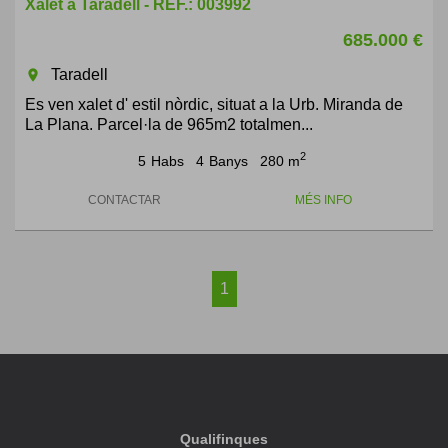
Xalet a Taradell - REF.: 003992
685.000 €
Taradell
room
Es ven xalet d' estil nòrdic, situat a la Urb. Miranda de
La Plana. Parcel·la de 965m2 totalmen...
2
5
Habs
4
Banys
280 m
CONTACTAR
MÉS INFO
1
Qualifinques