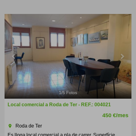
Previous
Next
1
/
5
Fotos
Local comercial a Roda de Ter - REF.: 004021
450 €/mes
Roda de Ter
room
Es lloga local comercial a pla de carrer. Superfície