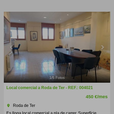
Previous
Next
1
/
5
Fotos
Local comercial a Roda de Ter - REF.: 004021
450 €/mes
Roda de Ter
room
Es lloga local comercial a pla de carrer. Superfície