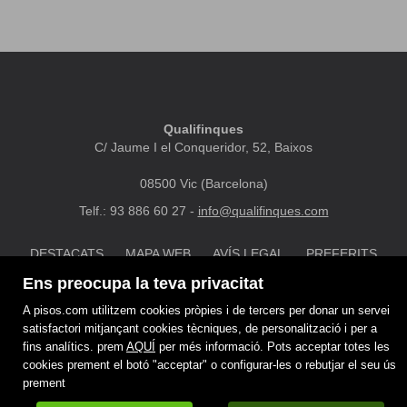
Qualifinques
C/ Jaume I el Conqueridor, 52, Baixos
08500 Vic (Barcelona)
Telf.: 93 886 60 27 -
info@qualifinques.com
DESTACATS
MAPA WEB
AVÍS LEGAL
PREFERITS
POLÍTICA DE COOKIES
Ens preocupa la teva privacitat
A pisos.com utilitzem cookies pròpies i de tercers per donar un servei
satisfactori mitjançant cookies tècniques, de personalització i per a
fins analítics. prem
AQUÍ
per més informació. Pots acceptar totes les
cookies prement el botó "acceptar" o configurar-les o rebutjar el seu ús
prement