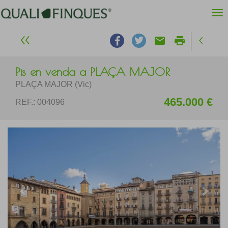
email
print
Pis en venda a PLAÇA MAJOR
PLAÇA MAJOR (Vic)
465.000 €
REF.: 004096