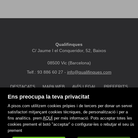
Qualifinques
C/ Jaume I el Conqueridor, 52, Baixos
08500 Vic (Barcelona)
Telf.: 93 886 60 27 -
info@qualifinques.com
DESTACATS
MAPA WEB
AVÍS LEGAL
PREFERITS
POLÍTICA DE COOKIES
Ens preocupa la teva privacitat
A pisos.com utilitzem cookies pròpies i de tercers per donar un servei
satisfactori mitjançant cookies tècniques, de personalització i per a
fins analítics. prem
AQUÍ
per més informació. Pots acceptar totes les
cookies prement el botó "acceptar" o configurar-les o rebutjar el seu ús
prement