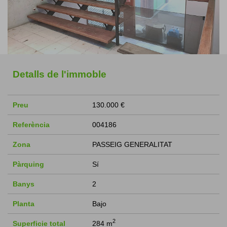
Detalls de l'immoble
Preu
130.000 €
Referència
004186
Zona
PASSEIG GENERALITAT
Pàrquing
Sí
Banys
2
Planta
Bajo
2
Superficie total
284 m