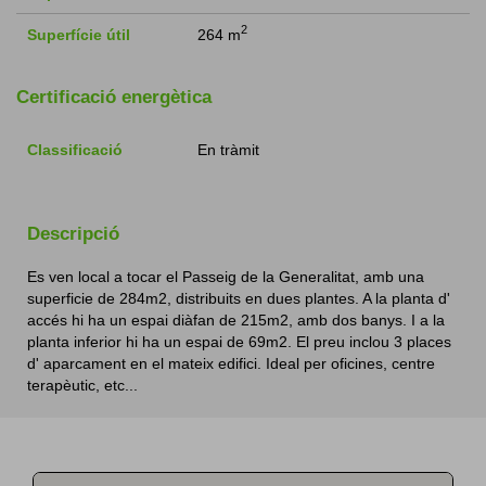
2
Superfície útil
264 m
Certificació energètica
Classificació
En tràmit
Descripció
Es ven local a tocar el Passeig de la Generalitat, amb una
superficie de 284m2, distribuits en dues plantes. A la planta d'
accés hi ha un espai diàfan de 215m2, amb dos banys. I a la
planta inferior hi ha un espai de 69m2. El preu inclou 3 places
d' aparcament en el mateix edifici. Ideal per oficines, centre
terapèutic, etc...