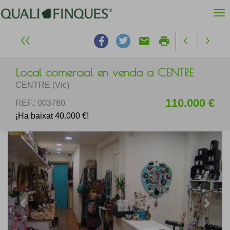
email
print
Local comercial en venda a CENTRE
CENTRE (Vic)
110.000 €
REF.: 003780
¡Ha baixat 40.000 €!