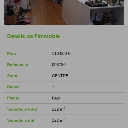
Detalls de l'immoble
Preu
110.000 €
Referència
003780
Zona
CENTRE
Banys
1
Planta
Bajo
2
Superficie total
122 m
2
Superfície útil
122 m