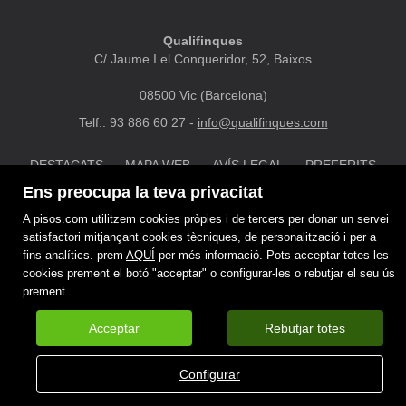
Qualifinques
C/ Jaume I el Conqueridor, 52, Baixos
08500 Vic (Barcelona)
Telf.: 93 886 60 27 -
info@qualifinques.com
DESTACATS
MAPA WEB
AVÍS LEGAL
PREFERITS
POLÍTICA DE COOKIES
Ens preocupa la teva privacitat
A pisos.com utilitzem cookies pròpies i de tercers per donar un servei
satisfactori mitjançant cookies tècniques, de personalització i per a
fins analítics. prem
AQUÍ
per més informació. Pots acceptar totes les
cookies prement el botó "acceptar" o configurar-les o rebutjar el seu ús
prement
Acceptar
Rebutjar totes
Configurar
call
email
TRUCA
CONTACTAR