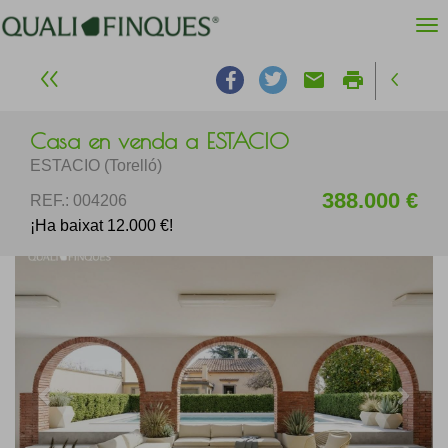
email
print
Casa en venda a ESTACIO
ESTACIO (Torelló)
388.000 €
REF.: 004206
¡Ha baixat 12.000 €!