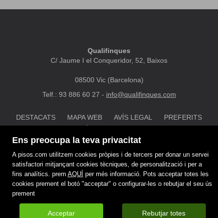
Qualifinques
C/ Jaume I el Conqueridor, 52, Baixos
08500 Vic (Barcelona)
Telf.: 93 886 60 27 -
info@qualifinques.com
DESTACATS
MAPA WEB
AVÍS LEGAL
PREFERITS
POLÍTICA DE COOKIES
Ens preocupa la teva privacitat
A pisos.com utilitzem cookies pròpies i de tercers per donar un servei
satisfactori mitjançant cookies tècniques, de personalització i per a
fins analítics. prem
AQUÍ
per més informació. Pots acceptar totes les
cookies prement el botó "acceptar" o configurar-les o rebutjar el seu ús
prement
Acceptar
Rebutjar totes