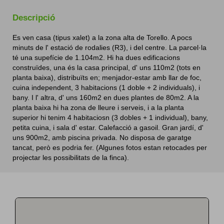
Descripció
Es ven casa (tipus xalet) a la zona alta de Torello. A pocs
minuts de l' estació de rodalies (R3), i del centre. La parcel·la
té una supefície de 1.104m2. Hi ha dues edificacions
construïdes, una és la casa principal, d' uns 110m2 (tots en
planta baixa), distribuïts en; menjador-estar amb llar de foc,
200
80
cuina independent, 3 habitacions (1 doble + 2 individuals), i
bany. I l' altra, d' uns 160m2 en dues plantes de 80m2. A la
planta baixa hi ha zona de lleure i serveis, i a la planta
superior hi tenim 4 habitaciosn (3 dobles + 1 individual), bany,
petita cuina, i sala d' estar. Calefacció a gasoil. Gran jardí, d'
uns 900m2, amb piscina privada. No disposa de garatge
tancat, però es podria fer. (Algunes fotos estan retocades per
projectar les possibilitats de la finca).