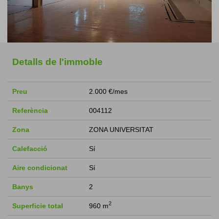
Detalls de l'immoble
Preu
2.000 €/mes
Referència
004112
Zona
ZONA UNIVERSITAT
Calefacció
Sí
Aire condicionat
Sí
Banys
2
2
Superficie total
960 m