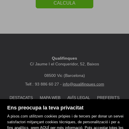
CALCULA
Qualifinques
C/ Jaume I el Conqueridor, 52, Baixos
08500 Vic (Barcelona)
Telf.: 93 886 60 27 -
info@qualifinques.com
DESTACATS
MAPA WEB
AVÍS LEGAL
PREFERITS
POLÍTICA DE COOKIES
Ens preocupa la teva privacitat
A pisos.com utilitzem cookies pròpies i de tercers per donar un servei
satisfactori mitjançant cookies tècniques, de personalització i per a
fins analítics. prem
AQUÍ
per més informació. Pots acceptar totes les