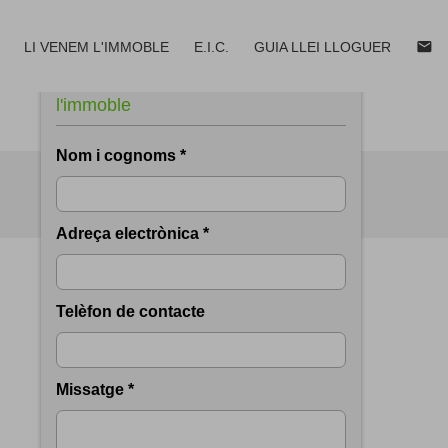
email
LI VENEM L'IMMOBLE
E.I.C.
GUIA LLEI LLOGUER
Sol.licita més informació de
l'immoble
email
print
Nom i cognoms *
Adreça electrònica *
Telèfon de contacte
Missatge *