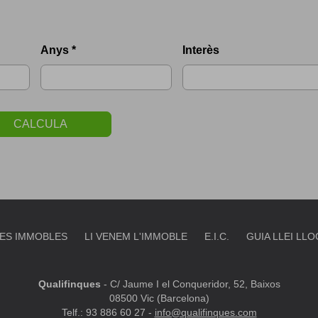
Anys *
Interès
CALCULA
ES IMMOBLES
LI VENEM L'IMMOBLE
E.I.C.
GUIA LLEI LL
Qualifinques
-
C/ Jaume I el Conqueridor, 52, Baixos
08500 Vic (Barcelona)
Telf.: 93 886 60 27 -
info@qualifinques.com