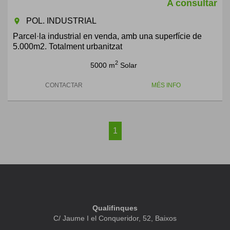
A consultar
POL. INDUSTRIAL
room
Parcel·la industrial en venda, amb una superfície de
5.000m2. Totalment urbanitzat
2
5000 m
Solar
CONTACTAR
MÉS INFO
1
Qualifinques
C/ Jaume I el Conqueridor, 52, Baixos