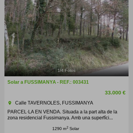
1
/
4
Fotos
Solar a FUSSIMANYA - REF.: 003431
33.000 €
Calle TAVERNOLES, FUSSIMANYA
room
PARCEL·LA EN VENDA. Situada a la part alta de la
zona residencial Fussimanya. Amb una superfíci...
2
1290 m
Solar