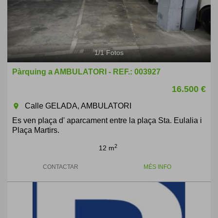
1
/
1
Fotos
Pàrquing a AMBULATORI - REF.: 003927
16.500 €
Calle GELADA, AMBULATORI
room
Es ven plaça d' aparcament entre la plaça Sta. Eulalia i
Plaça Martirs.
2
12 m
CONTACTAR
MÉS INFO