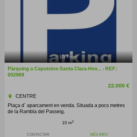
1
/
1
Fotos
Pàrquing a Caputxins-Santa Clara-Hos... - REF.:
002969
22.000 €
CENTRE
room
Plaça d´ aparcament en venda. Situada a pocs metres
de la Rambla del Passeig.
2
10 m
CONTACTAR
MÉS INFO