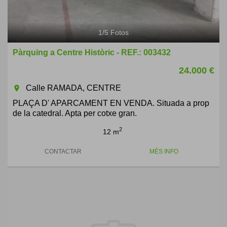
1
/
5
Fotos
Pàrquing a Centre Històric - REF.: 003432
24.000 €
Calle RAMADA, CENTRE
room
PLAÇA D' APARCAMENT EN VENDA. Situada a prop
de la catedral. Apta per cotxe gran.
2
12 m
CONTACTAR
MÉS INFO