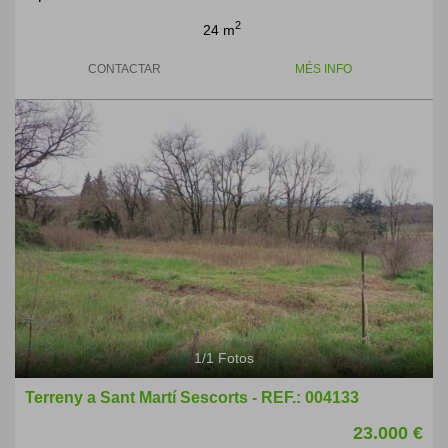
2
24 m
CONTACTAR
MÉS INFO
1
/
1
Fotos
Terreny a Sant Martí Sescorts - REF.: 004133
23.000 €