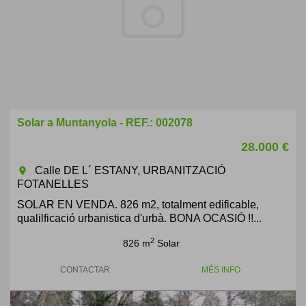
Solar a Muntanyola - REF.: 002078
28.000 €
Calle DE L´ ESTANY, URBANITZACIÓ
room
FOTANELLES
SOLAR EN VENDA. 826 m2, totalment edificable,
qualilficació urbanistica d'urbà. BONA OCASIÓ !!...
2
826 m
Solar
CONTACTAR
MÉS INFO
Previous
Next