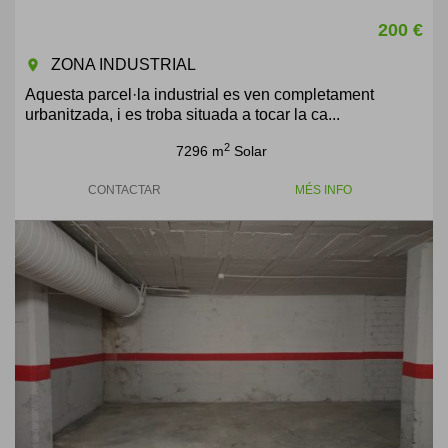
200 €
ZONA INDUSTRIAL
room
Aquesta parcel·la industrial es ven completament
urbanitzada, i es troba situada a tocar la ca...
2
7296 m
Solar
CONTACTAR
MÉS INFO