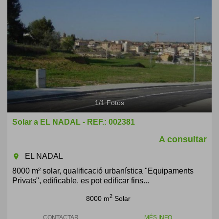
1
/
1
Fotos
Solar a EL NADAL - REF.: 002381
A consultar
EL NADAL
room
8000 m² solar, qualificació urbanística "Equipaments
Privats", edificable, es pot edificar fins...
2
8000 m
Solar
CONTACTAR
MÉS INFO