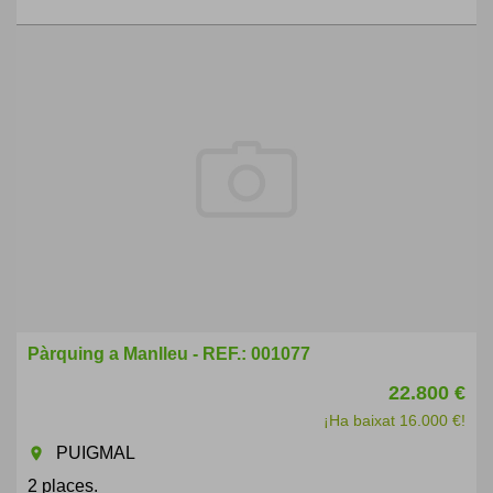
Pàrquing a Manlleu - REF.: 001077
22.800 €
¡Ha baixat 16.000 €!
PUIGMAL
room
2 places.