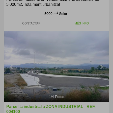
5.000m2. Totalment urbanitzat
2
5000 m
Solar
CONTACTAR
MÉS INFO
Previous
Next
1
/
4
Fotos
Parcel.la industrial a ZONA INDUSTRIAL - REF.:
004100