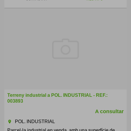
Terreny industrial a POL. INDUSTRIAL - REF.:
003893
A consultar
POL. INDUSTRIAL
room
Parcel·la industrial en venda, amb una superfície de