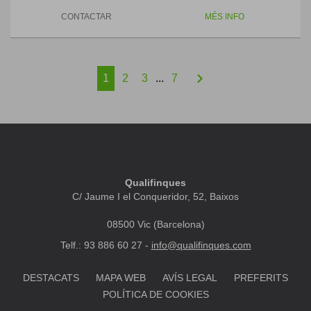
CONTACTAR
MÉS INFO
chevron_right
1
2
3
...
7
Qualifinques
C/ Jaume I el Conqueridor, 52, Baixos
08500 Vic (Barcelona)
Telf.: 93 886 60 27 -
info@qualifinques.com
DESTACATS
MAPA WEB
AVÍS LEGAL
PREFERITS
POLÍTICA DE COOKIES