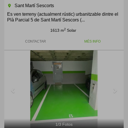
Sant Martí Sescorts
room
Es ven terreny (actualment rústic) urbanitzable dintre el
Plà Parcial 5 de Sant Martí Sescors (...
2
1613 m
Solar
CONTACTAR
MÉS INFO
Previous
Next
1
/
3
Fotos