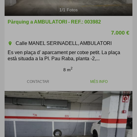
1
/
1
Fotos
Pàrquing a AMBULATORI - REF.: 003982
7.000 €
Calle MANEL SERINADELL, AMBULATORI
room
Es ven plaça d' aparcament per cotxe petit. La plaça
està situada a la Pl. Pau Raba, planta -2,...
2
8 m
CONTACTAR
MÉS INFO