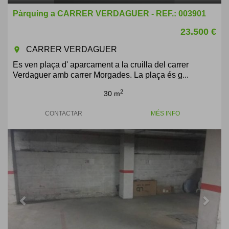
Pàrquing a CARRER VERDAGUER - REF.: 003901
23.500 €
CARRER VERDAGUER
room
Es ven plaça d' aparcament a la cruilla del carrer
Verdaguer amb carrer Morgades. La plaça és g...
2
30 m
CONTACTAR
MÉS INFO
Previous
Next