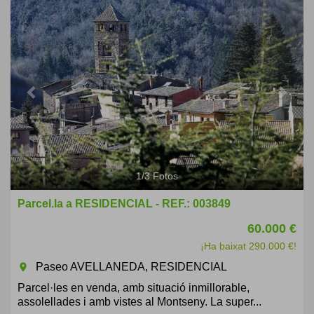
Previous
Next
1
/
3
Fotos
Parcel.la a RESIDENCIAL - REF.: 003849
60.000 €
¡Ha baixat 290.000 €!
Paseo AVELLANEDA, RESIDENCIAL
room
Parcel·les en venda, amb situació inmillorable,
assolellades i amb vistes al Montseny. La super...