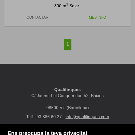
2
300 m
Solar
CONTACTAR
MÉS INFO
1
Qualifinques
C/ Jaume I el Conqueridor, 52, Baixos
08500 Vic (Barcelona)
Telf.: 93 886 60 27 -
info@qualifinques.com
DESTACATS
MAPA WEB
AVÍS LEGAL
PREFERITS
Ens preocupa la teva privacitat