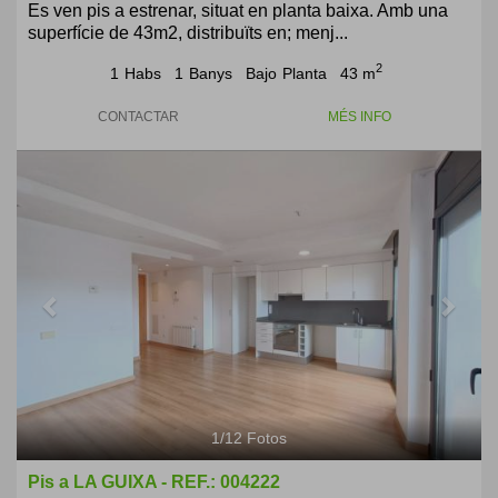
Es ven pis a estrenar, situat en planta baixa. Amb una
superfície de 43m2, distribuïts en; menj...
2
1
Habs
1
Banys
Bajo
Planta
43 m
CONTACTAR
MÉS INFO
Previous
Next
1
/
12
Fotos
Pis a LA GUIXA - REF.: 004222