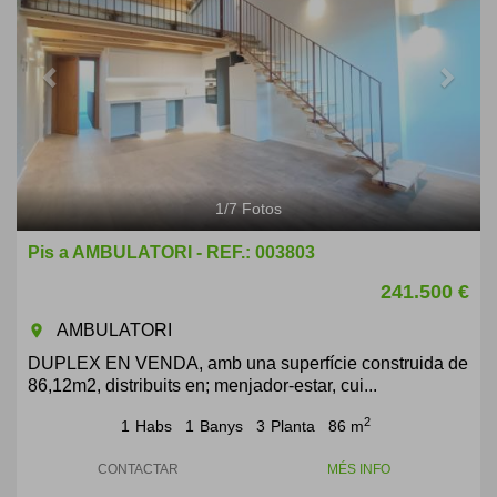
1
/
7
Fotos
Pis a AMBULATORI - REF.: 003803
241.500 €
AMBULATORI
room
DUPLEX EN VENDA, amb una superfície construida de
86,12m2, distribuits en; menjador-estar, cui...
2
1
Habs
1
Banys
3
Planta
86 m
CONTACTAR
MÉS INFO