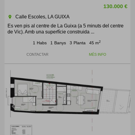
130.000 €
Calle Escoles, LA GUIXA
room
Es ven pis al centre de La Guixa (a 5 minuts del centre
de Vic). Amb una superfície construida ...
2
1
Habs
1
Banys
3
Planta
45 m
CONTACTAR
MÉS INFO
Previous
Next