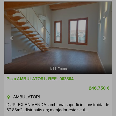
Previous
Next
1
/
11
Fotos
Pis a AMBULATORI - REF.: 003804
246.750 €
AMBULATORI
room
DUPLEX EN VENDA, amb una superfície construida de
67,83m2, distribuits en; menjador-estar, cui...