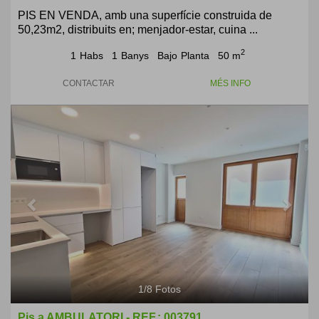
PIS EN VENDA, amb una superfície construida de
50,23m2, distribuits en; menjador-estar, cuina ...
2
1
Habs
1
Banys
Bajo
Planta
50 m
CONTACTAR
MÉS INFO
Previous
Next
1
/
8
Fotos
Pis a AMBULATORI - REF.: 003791