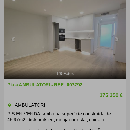
Previous
Next
1
/
9
Fotos
Pis a AMBULATORI - REF.: 003792
175.350 €
AMBULATORI
room
PIS EN VENDA, amb una superfície construida de
46,97m2, distribuits en; menjador-estar, cuina o...
2