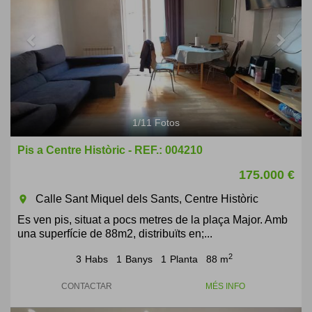
1
/
11
Fotos
Pis a Centre Històric - REF.: 004210
175.000 €
Calle Sant Miquel dels Sants, Centre Històric
room
Es ven pis, situat a pocs metres de la plaça Major. Amb
una superfície de 88m2, distribuïts en;...
2
3
Habs
1
Banys
1
Planta
88 m
CONTACTAR
MÉS INFO