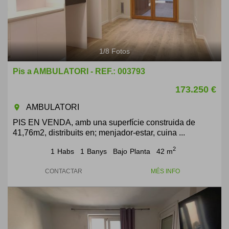
1
/
8
Fotos
Pis a AMBULATORI - REF.: 003793
173.250 €
AMBULATORI
room
PIS EN VENDA, amb una superfície construida de
41,76m2, distribuits en; menjador-estar, cuina ...
2
1
Habs
1
Banys
Bajo
Planta
42 m
CONTACTAR
MÉS INFO
Previous
Next