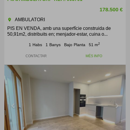
178.500 €
AMBULATORI
room
PIS EN VENDA, amb una superfície construida de
50,91m2, distribuits en; menjador-estar, cuina o...
2
1
Habs
1
Banys
Bajo
Planta
51 m
CONTACTAR
MÉS INFO
Previous
Next