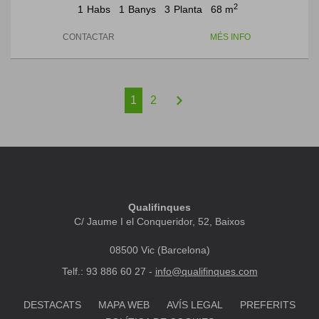
2
1
Habs
1
Banys
3
Planta
68 m
CONTACTAR
MÉS INFO
chevron_right
1
2
Qualifinques
C/ Jaume I el Conqueridor, 52, Baixos
08500 Vic (Barcelona)
Telf.: 93 886 60 27 -
info@qualifinques.com
DESTACATS
MAPA WEB
AVÍS LEGAL
PREFERITS