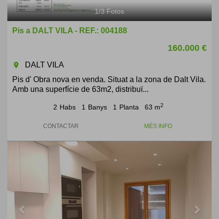
1
/
3
Fotos
Pis a DALT VILA - REF.: 004188
160.000 €
DALT VILA
room
Pis d' Obra nova en venda. Situat a la zona de Dalt Vila.
Amb una superfície de 63m2, distribuï...
2
2
Habs
1
Banys
1
Planta
63 m
CONTACTAR
MÉS INFO
Previous
Next