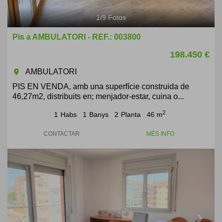
1
/
9
Fotos
Pis a AMBULATORI - REF.: 003800
198.450 €
AMBULATORI
room
PIS EN VENDA, amb una superfície construida de
46,27m2, distribuits en; menjador-estar, cuina o...
2
1
Habs
1
Banys
2
Planta
46 m
CONTACTAR
MÉS INFO
Previous
Next