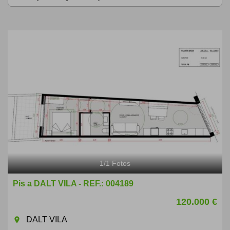
1
/
1
Fotos
Pis a DALT VILA - REF.: 004189
120.000 €
DALT VILA
room