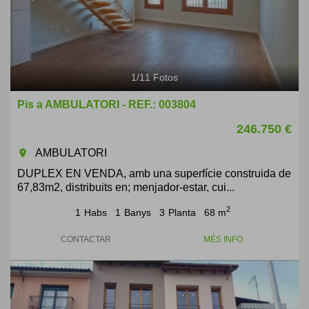
1
/
11
Fotos
Pis a AMBULATORI - REF.: 003804
246.750 €
AMBULATORI
room
DUPLEX EN VENDA, amb una superfície construida de
67,83m2, distribuits en; menjador-estar, cui...
2
1
Habs
1
Banys
3
Planta
68 m
CONTACTAR
MÉS INFO
Previous
Next