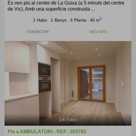
Es ven pis al centre de La Guixa (a 5 minuts del centre
de Vic). Amb una superfície construida ...
2
1
Habs
1
Banys
3
Planta
45 m
CONTACTAR
MÉS INFO
Previous
Next
1
/
8
Fotos
Pis a AMBULATORI - REF.: 003793