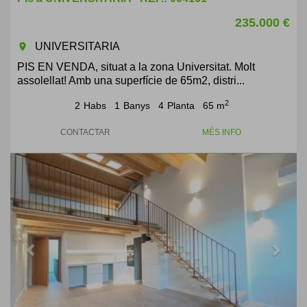
235.000 €
UNIVERSITARIA
room
PIS EN VENDA, situat a la zona Universitat. Molt
assolellat! Amb una superfície de 65m2, distri...
2
2
Habs
1
Banys
4
Planta
65 m
CONTACTAR
MÉS INFO
Previous
Next