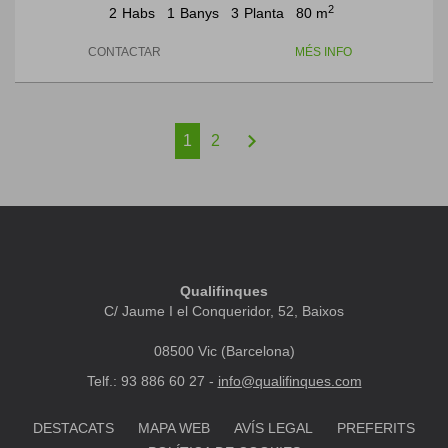
2
2
Habs
1
Banys
3
Planta
80 m
CONTACTAR
MÉS INFO
chevron_right
1
2
Qualifinques
C/ Jaume I el Conqueridor, 52, Baixos
08500 Vic (Barcelona)
Telf.: 93 886 60 27 -
info@qualifinques.com
DESTACATS
MAPA WEB
AVÍS LEGAL
PREFERITS