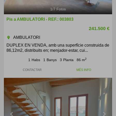
1
/
7
Fotos
Pis a AMBULATORI - REF.: 003803
241.500 €
AMBULATORI
room
DUPLEX EN VENDA, amb una superfície construida de
86,12m2, distribuits en; menjador-estar, cui...
2
1
Habs
1
Banys
3
Planta
86 m
CONTACTAR
MÉS INFO
Previous
Next