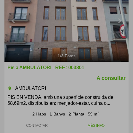
1
/
3
Fotos
Pis a AMBULATORI - REF.: 003801
A consultar
AMBULATORI
room
PIS EN VENDA, amb una superfície construida de
58,69m2, distribuits en; menjador-estar, cuina o...
2
2
Habs
1
Banys
2
Planta
59 m
CONTACTAR
MÉS INFO