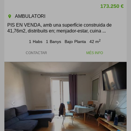
173.250 €
AMBULATORI
room
PIS EN VENDA, amb una superfície construida de
41,76m2, distribuits en; menjador-estar, cuina ...
2
1
Habs
1
Banys
Bajo
Planta
42 m
CONTACTAR
MÉS INFO
Previous
Next