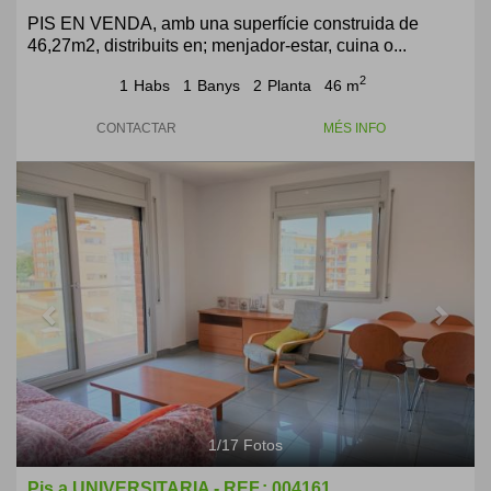
PIS EN VENDA, amb una superfície construida de
46,27m2, distribuits en; menjador-estar, cuina o...
2
1
Habs
1
Banys
2
Planta
46 m
CONTACTAR
MÉS INFO
Previous
Next
1
/
17
Fotos
Pis a UNIVERSITARIA - REF.: 004161