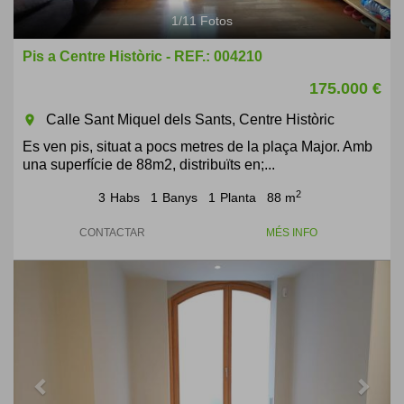
1
/
11
Fotos
Pis a Centre Històric - REF.: 004210
175.000 €
Calle Sant Miquel dels Sants, Centre Històric
room
Es ven pis, situat a pocs metres de la plaça Major. Amb
una superfície de 88m2, distribuïts en;...
2
3
Habs
1
Banys
1
Planta
88 m
CONTACTAR
MÉS INFO
Previous
Next