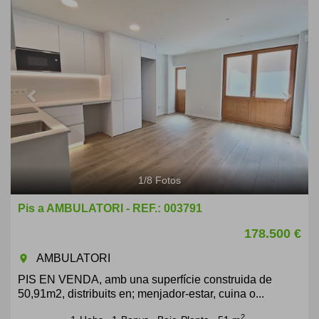
Previous
Next
1
/
8
Fotos
Pis a AMBULATORI - REF.: 003791
178.500 €
AMBULATORI
room
PIS EN VENDA, amb una superfície construida de
50,91m2, distribuits en; menjador-estar, cuina o...
2