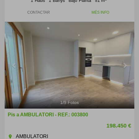
1
Habs
1
Banys
Bajo
Planta
51 m
CONTACTAR
MÉS INFO
Previous
Next
1
/
9
Fotos
Pis a AMBULATORI - REF.: 003800
198.450 €
AMBULATORI
room