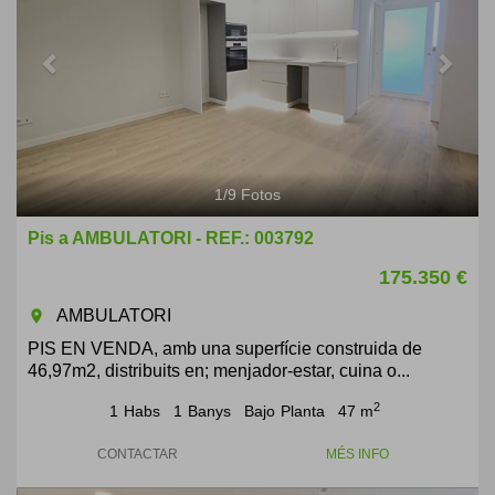
1
/
9
Fotos
Pis a AMBULATORI - REF.: 003792
175.350 €
AMBULATORI
room
PIS EN VENDA, amb una superfície construida de
46,97m2, distribuits en; menjador-estar, cuina o...
2
1
Habs
1
Banys
Bajo
Planta
47 m
CONTACTAR
MÉS INFO