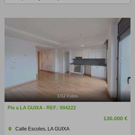
Previous
Next
1
/
12
Fotos
Pis a LA GUIXA - REF.: 004222
130.000 €
Calle Escoles, LA GUIXA
room