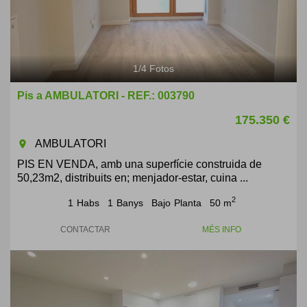
1
/
4
Fotos
Pis a AMBULATORI - REF.: 003790
175.350 €
AMBULATORI
room
PIS EN VENDA, amb una superfície construida de
50,23m2, distribuits en; menjador-estar, cuina ...
2
1
Habs
1
Banys
Bajo
Planta
50 m
CONTACTAR
MÉS INFO
Previous
Next