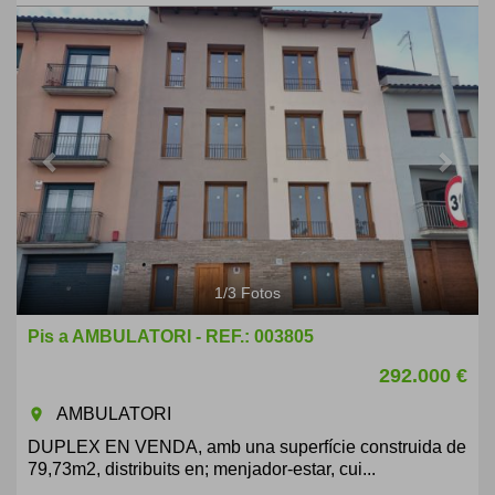
Previous
Next
1
/
3
Fotos
Pis a AMBULATORI - REF.: 003805
292.000 €
AMBULATORI
room
DUPLEX EN VENDA, amb una superfície construida de
79,73m2, distribuits en; menjador-estar, cui...