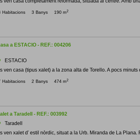
s ven casa completament reformada, situada al centre. Amb una 
2
3
Habitacions
3
Banys
190 m
asa a ESTACIO - REF.: 004206
ESTACIO
om
s ven casa (tipus xalet) a la zona alta de Torello. A pocs minuts d
2
7
Habitacions
2
Banys
474 m
alet a Taradell - REF.: 003992
Taradell
om
s ven xalet d' estil nòrdic, situat a la Urb. Miranda de La Plana.