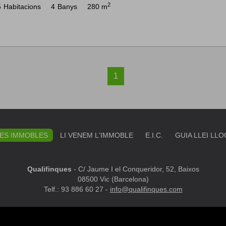
2
5
Habitacions
4
Banys
280 m
1
ES IMMOBLES
LI VENEM L'IMMOBLE
E.I.C.
GUIA LLEI LL
Qualifinques
-
C/ Jaume I el Conqueridor, 52, Baixos
08500 Vic (Barcelona)
Telf.: 93 886 60 27 -
info@qualifinques.com
ATS
MAPA WEB
AVÍS LEGAL
PREFERITS
POLÍTICA DE 