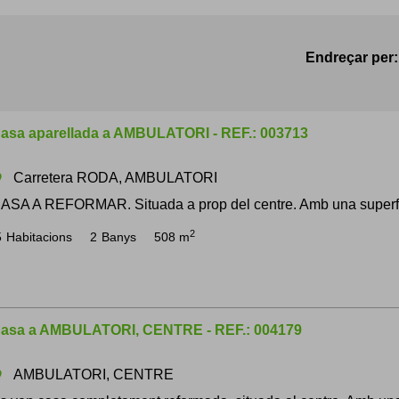
Endreçar per:
asa aparellada a AMBULATORI - REF.: 003713
Carretera RODA, AMBULATORI
om
ASA A REFORMAR. Situada a prop del centre. Amb una superfície
2
5
Habitacions
2
Banys
508 m
asa a AMBULATORI, CENTRE - REF.: 004179
AMBULATORI, CENTRE
om