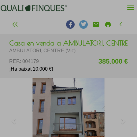
email
print
Casa en venda a AMBULATORI, CENTRE
AMBULATORI, CENTRE (Vic)
385.000 €
REF.: 004179
¡Ha baixat 10.000 €!