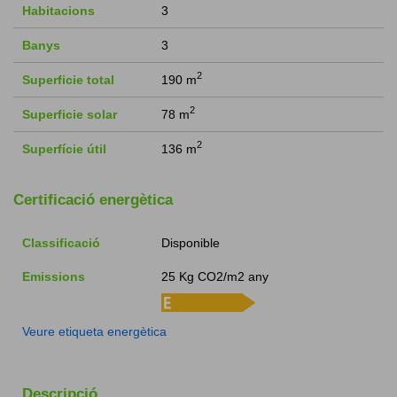
Habitacions
3
Banys
3
2
Superficie total
190 m
2
Superficie solar
78 m
2
Superfície útil
136 m
Certificació energètica
Classificació
Disponible
Emissions
25 Kg CO2/m2 any
Veure etiqueta energètica
Descripció