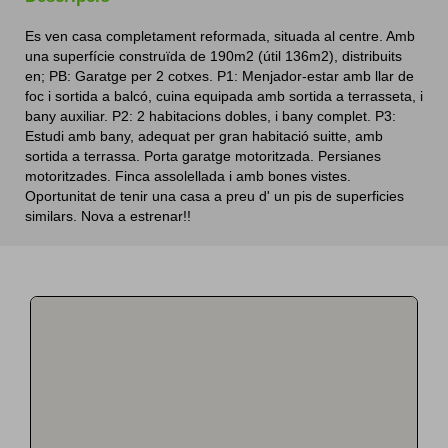
Es ven casa completament reformada, situada al centre. Amb
una superfície construïda de 190m2 (útil 136m2), distribuits
en; PB: Garatge per 2 cotxes. P1: Menjador-estar amb llar de
121
25
foc i sortida a balcó, cuina equipada amb sortida a terrasseta, i
bany auxiliar. P2: 2 habitacions dobles, i bany complet. P3:
Estudi amb bany, adequat per gran habitació suitte, amb
sortida a terrassa. Porta garatge motoritzada. Persianes
motoritzades. Finca assolellada i amb bones vistes.
Oportunitat de tenir una casa a preu d' un pis de superficies
similars. Nova a estrenar!!